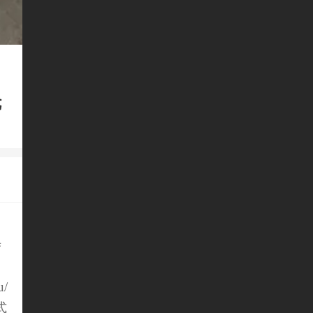
优
渗
u/
式