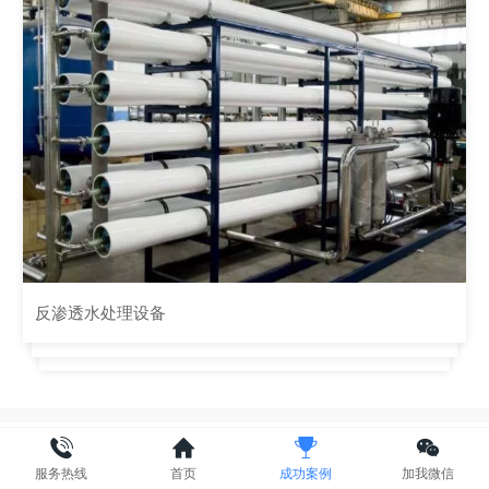
常规型PP棉滤芯
RO膜元件
各类进口国产膜
反渗透加药装置
反渗透水处理设备
反渗透水处理设备
大通量PP棉滤芯
循环水处理
服务热线
首页
成功案例
加我微信